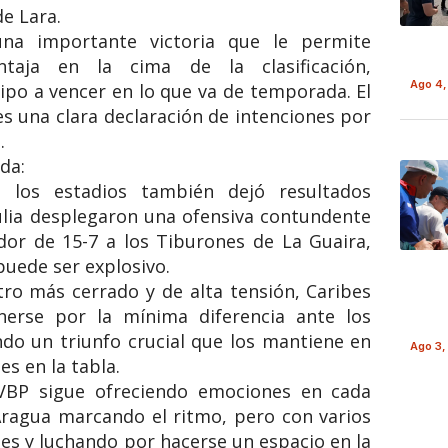
e Lara.
 una importante victoria que le permite
taja en la cima de la clasificación,
Ago 4,
po a vencer en lo que va de temporada. El
es una clara declaración de intenciones por
.
da:
e los estadios también dejó resultados
Zulia desplegaron una ofensiva contundente
or de 15-7 a los Tiburones de La Guaira,
uede ser explosivo.
tro más cerrado y de alta tensión, Caribes
erse por la mínima diferencia ante los
do un triunfo crucial que los mantiene en
Ago 3,
es en la tabla.
 LVBP sigue ofreciendo emociones en cada
Aragua marcando el ritmo, pero con varios
nes y luchando por hacerse un espacio en la