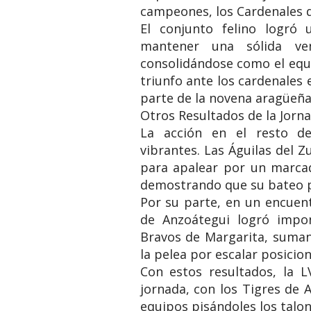
campeones, los Cardenales d
​El conjunto felino logró
mantener una sólida ven
consolidándose como el equi
triunfo ante los cardenales 
parte de la novena aragüeña
​Otros Resultados de la Jorna
​La acción en el resto d
vibrantes. Las Águilas del 
para apalear por un marcad
demostrando que su bateo p
​Por su parte, en un encuen
de Anzoátegui logró impon
Bravos de Margarita, suman
la pelea por escalar posicion
​Con estos resultados, la
jornada, con los Tigres de 
equipos pisándoles los talo