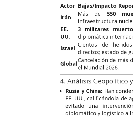
Actor
Bajas/Impacto Repo
Más de
550 mue
Irán
infraestructura nucl
EE.
3 militares muerto
UU.
diplomática internaci
Cientos de heridos
Israel
directos; estado de gu
Cancelación de más d
Global
el Mundial 2026.
4. Análisis Geopolítico 
Rusia y China:
Han condena
EE. UU., calificándola de
evitado una intervenció
diplomático y logístico a I