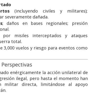
rtado
rtos
(incluyendo civiles y militares);
ear severamente dañada.
s
; daños en bases regionales; presión
onal.
 por misiles interceptados y ataques
erra total.
e 3,000 vuelos y riesgo para eventos como
y Perspectivas
do enérgicamente la acción unilateral de
 agresión ilegal, pero hasta el momento han
n militar directa, limitándose al apoyo
rán.