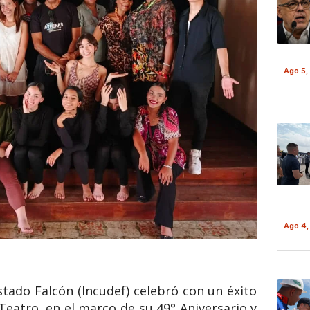
Ago 5,
Ago 4,
Estado Falcón (Incudef) celebró con un éxito
Teatro, en el marco de su 49° Aniversario y